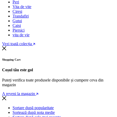
Peri
Vita de vite
Ciresi
Trandafiri
Gutui
Caisi
Piersici
vita de vie
Vezi toată colecția
Shopping Cart
Coșul tău este gol
Puteți verifica toate produsele disponibile și cumpere ceva din
magazin
A reveni la magazin
Sortare după popularitate
Sortează după nota medie