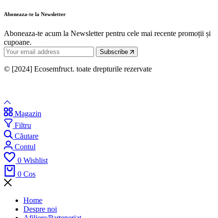
Aboneaza-te la Newsletter
Aboneaza-te acum la Newsletter pentru cele mai recente promoții și
cupoane.
Subscribe
© [2024] Ecosemfruct. toate drepturile rezervate
Magazin
Filtru
Căutare
Contul
0
Wishlist
0
Cos
Home
Despre noi
Afiliere/Parteneriat