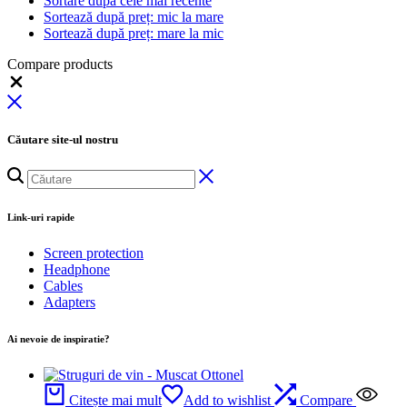
Sortare după cele mai recente
Sortează după preț: mic la mare
Sortează după preț: mare la mic
Compare products
Close
Căutare site-ul nostru
Link-uri rapide
Screen protection
Headphone
Cables
Adapters
Ai nevoie de inspiratie?
Citește mai mult
Add to wishlist
Compare