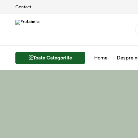
Contact
Frutabella
Frutabella
Toate Categoriile
Home
Despre n