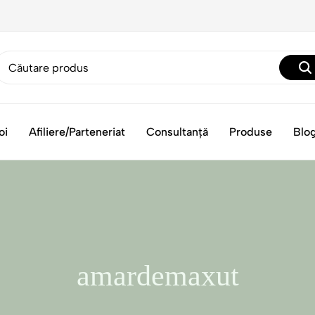
oi
Afiliere/Parteneriat
Consultanță
Produse
Blo
amardemaxut